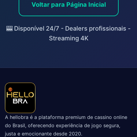
Voltar para Página Inicial
🎰 Disponível 24/7 - Dealers profissionais -
Streaming 4K
A hellobra é a plataforma premium de cassino online
do Brasil, oferecendo experiência de jogo segura,
justa e emocionante desde 2020.