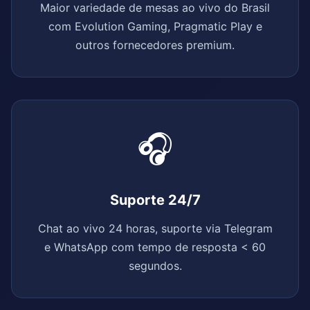
Maior variedade de mesas ao vivo do Brasil
com Evolution Gaming, Pragmatic Play e
outros fornecedores premium.
🎧
Suporte 24/7
Chat ao vivo 24 horas, suporte via Telegram
e WhatsApp com tempo de resposta < 60
segundos.