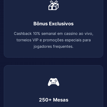
🎁
Bônus Exclusivos
Cashback 10% semanal em cassino ao vivo,
torneios VIP e promoções especiais para
jogadores frequentes.
🎮
250+ Mesas