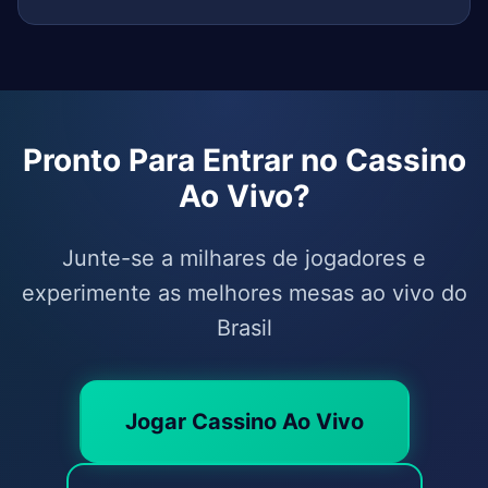
Pronto Para Entrar no Cassino
Ao Vivo?
Junte-se a milhares de jogadores e
experimente as melhores mesas ao vivo do
Brasil
Jogar Cassino Ao Vivo