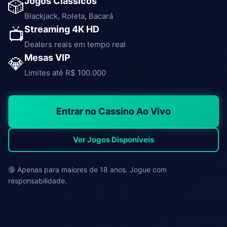
Jogos Clássicos
🎲
Blackjack, Roleta, Bacará
Streaming 4K HD
📺
Dealers reais em tempo real
Mesas VIP
💎
Limites até R$ 100.000
Entrar no Cassino Ao Vivo
Ver Jogos Disponíveis
🔞 Apenas para maiores de 18 anos. Jogue com
responsabilidade.