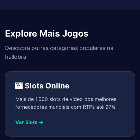
Explore Mais Jogos
Descubra outras categorias populares na
hellobra
🎰 Slots Online
Mais de 1.500 slots de vídeo dos melhores
fornecedores mundiais com RTPs até 97%.
Ver Slots →