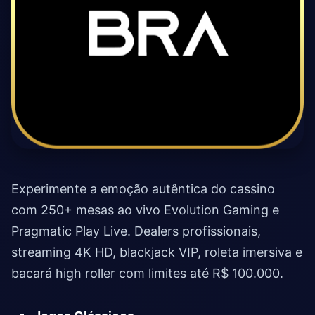
Experimente a emoção autêntica do cassino
com 250+ mesas ao vivo Evolution Gaming e
Pragmatic Play Live. Dealers profissionais,
streaming 4K HD, blackjack VIP, roleta imersiva e
bacará high roller com limites até R$ 100.000.