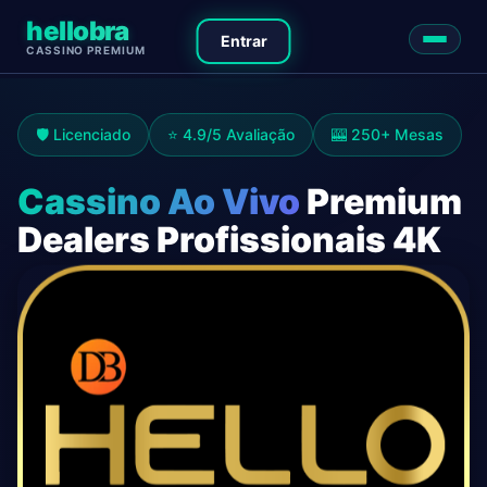
hellobra
Entrar
CASSINO PREMIUM
🛡️ Licenciado
⭐ 4.9/5 Avaliação
🎰 250+ Mesas
Cassino Ao Vivo
Premium
Dealers Profissionais 4K