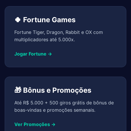
🍀 Fortune Games
Fortune Tiger, Dragon, Rabbit e OX com
multiplicadores até 5.000x.
Jogar Fortune →
🎁 Bônus e Promoções
Até R$ 5.000 + 500 giros grátis de bônus de
boas-vindas e promoções semanais.
Ver Promoções →