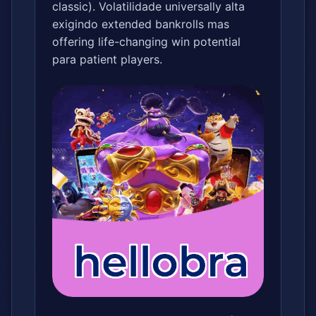
classic). Volatilidade universally alta
exigindo extended bankrolls mas
offering life-changing win potential
para patient players.