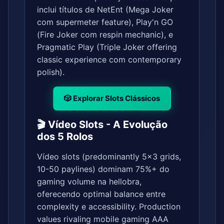
inclui títulos de NetEnt (Mega Joker
com supermeter feature), Play'n GO
(Fire Joker com respin mechanic), e
Pragmatic Play (Triple Joker offering
classic experience com contemporary
polish).
🎲 Explorar Slots Clássicos
🎬 Vídeo Slots - A Evolução
dos 5 Rolos
Vídeo slots (predominantly 5×3 grids,
10-50 paylines) dominam 75%+ do
gaming volume na hellobra,
oferecendo optimal balance entre
complexity e accessibility. Production
values rivaling mobile gaming AAA