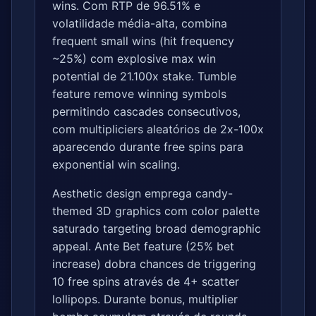
wins. Com RTP de 96.51% e
volatilidade média-alta, combina
frequent small wins (hit frequency
~25%) com explosive max win
potential de 21.100x stake. Tumble
feature remove winning symbols
permitindo cascades consecutivos,
com multipliciers aleatórios de 2x-100x
aparecendo durante free spins para
exponential win scaling.
Aesthetic design emprega candy-
themed 3D graphics com color palette
saturado targeting broad demographic
appeal. Ante Bet feature (25% bet
increase) dobra chances de triggering
10 free spins através de 4+ scatter
lollipops. Durante bonus, multiplier