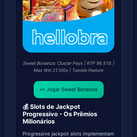
Sweet Bonanza: Cluster Pays | RTP 96.51% |
Max Win 21.100x | Tumble Feature
🍬 Jogar Sweet Bonanza
💰 Slots de Jackpot
Progressivo - Os Prêmios
Milionários
Progressive jackpot slots implementam