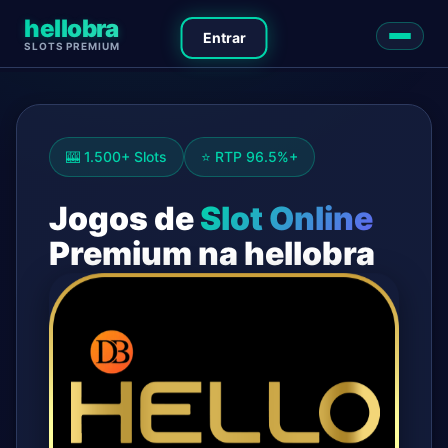
hellobra
Entrar
SLOTS PREMIUM
🎰 1.500+ Slots
⭐ RTP 96.5%+
Jogos de
Slot Online
Premium na hellobra