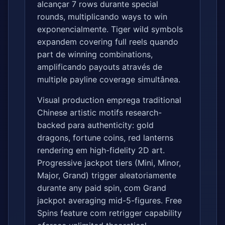
alcançar 7 rows durante special
rounds, multiplicando ways to win
exponencialmente. Tiger wild symbols
expandem covering full reels quando
part de winning combinations,
amplificando payouts através de
multiple payline coverage simultânea.
Visual production emprega traditional
Chinese artistic motifs research-
backed para authenticity: gold
dragons, fortune coins, red lanterns
rendering em high-fidelity 2D art.
Progressive jackpot tiers (Mini, Minor,
Major, Grand) trigger aleatoriamente
durante any paid spin, com Grand
jackpot averaging mid-5-figures. Free
Spins feature com retrigger capability