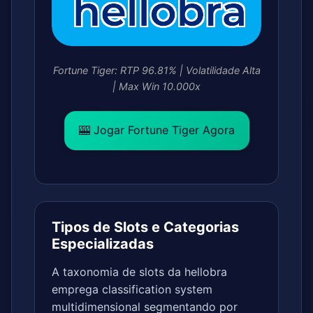
Fortune Tiger: RTP 96.81% | Volatilidade Alta
| Max Win 10.000x
🎰 Jogar Fortune Tiger Agora
Tipos de Slots e Categorias
Especializadas
A taxonomia de slots da hellobra
emprega classification system
multidimensional segmentando por