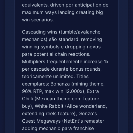
equivalents, driven por anticipation de
maximum ways landing creating big
win scenarios.
Cascading wins (tumble/avalanche
mechanics) são standard, removing
winning symbols e dropping novos
para potential chain reactions.
Multipliers frequentemente increase 1x
per cascade durante bonus rounds,
teoricamente unlimited. Titles
exemplares: Bonanza (mining theme,
96% RTP, max win 12.000x), Extra
Chilli (Mexican theme com feature
buy), White Rabbit (Alice wonderland,
extending reels feature), Gonzo's
Quest Megaways (NetEnt's remaster
adding mechanic para franchise