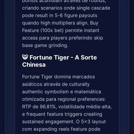
bombs acumulam através de rounds,
criando scenarios onde single cascade
pode result in 5-6 figure payouts
quando high multipliers align. Buy
Feature (100x bet) permite instant
access para players preferindo skip
base game grinding.
🐯 Fortune Tiger - A Sorte
Chinesa
Fortune Tiger domina mercados
asiáticos através de culturally
authentic symbolism e matemática
otimizada para regional preferences:
RTP de 96.81%, volatilidade média-alta,
e frequent feature triggers creating
sustained engagement. O 5×3 layout
com expanding reels feature pode