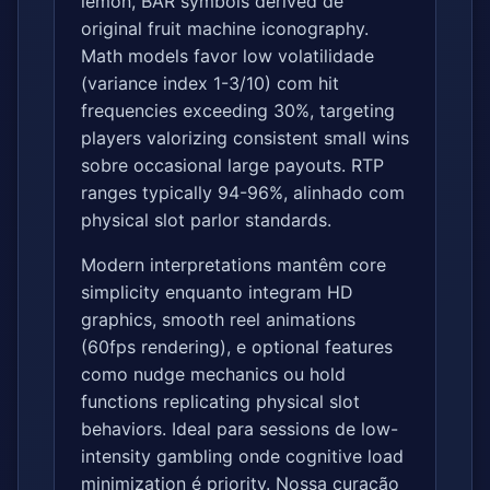
lemon, BAR symbols derived de
original fruit machine iconography.
Math models favor low volatilidade
(variance index 1-3/10) com hit
frequencies exceeding 30%, targeting
players valorizing consistent small wins
sobre occasional large payouts. RTP
ranges typically 94-96%, alinhado com
physical slot parlor standards.
Modern interpretations mantêm core
simplicity enquanto integram HD
graphics, smooth reel animations
(60fps rendering), e optional features
como nudge mechanics ou hold
functions replicating physical slot
behaviors. Ideal para sessions de low-
intensity gambling onde cognitive load
minimization é priority. Nossa curação