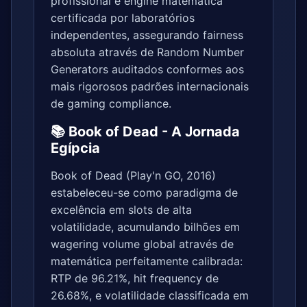
profissional e engine matemática
certificada por laboratórios
independentes, assegurando fairness
absoluta através de Random Number
Generators auditados conformes aos
mais rigorosos padrões internacionais
de gaming compliance.
📚 Book of Dead - A Jornada
Egípcia
Book of Dead (Play'n GO, 2016)
estabeleceu-se como paradigma de
excelência em slots de alta
volatilidade, acumulando bilhões em
wagering volume global através de
matemática perfeitamente calibrada:
RTP de 96.21%, hit frequency de
26.68%, e volatilidade classificada em